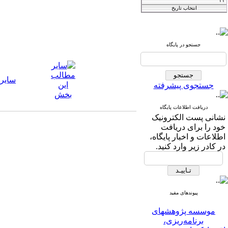
Iranian Journal of
Agricultural
جستجو در پایگاه
فصلنامه
and Resource
اقتصاد کشاورزی
Economics
سایر
جستجوی پیشرفته
دریافت اطلاعات پایگاه
T
he International Journal of
نشانی پست الکترونیک
خود را برای دریافت
Agricultural Managment
اطلاعات و اخبار پایگاه،
در کادر زیر وارد کنید.
and Development
IJAMAD
پیوندهای مفید
موسسه پژوهشهای
برنامه‌ریزی،
اقتصاد‌کشاورزی و توسعه