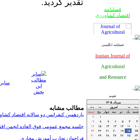
تقدیر گردید.
فصلنامه
اقتصاد کشاورزی
فصلنامه انگلیسی
Iranian Journal of
Agricultural
فصلنامه
and Resource
اقتصاد کشاورزی
سایر
Economics
تقویم
فصلنامه
مطالب مشابه
اقتصاد کشاورزی
یازدهمین کنفرانس دو سالانه اقتصاد کشاو
​جلسه مجمع عمومی فوق العاده انجمن اقت
فراخوان تجارب آموزش مجازی