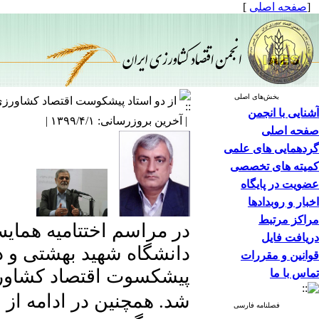
[
صفحه اصلی
]
بخش‌های اصلی
از دو استاد پیشکوست اقتصاد کشاورزی 
آشنایی با انجمن
| آخرین بروزرسانی: ۱۳۹۹/۴/۱ |
صفحه اصلی
گردهمایی های علمی
کمیته های تخصصی
عضویت در پایگاه
اخبار و روبدادها
مراکز مرتبط
در
مراسم اختتامیه هما
دریافت فایل
دانشگاه شهید بهشتی و دک
قوانین و مقررات
پیشکسوت اقتصاد
کشاور
تماس با ما
شد. همچنین در ادامه از 
فصلنامه فارسی