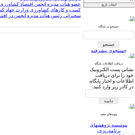
عضو هیأت مدیره انجمن اقتصاد کشاورزی ا
کسب و کارهای کشاورزی وزارت جهاد ک
Iranian Journal of
سخنرانی رئیس هیأت مدیره انجمن در افتتا
Agricultural
جستجو در پایگاه
فصلنامه
and Resource
اقتصاد کشاورزی
Economics
جستجوی پیشرفته
دریافت اطلاعات پایگاه
T
he International Journal of
نشانی پست الکترونیک
خود را برای دریافت
Agricultural Managment
اطلاعات و اخبار پایگاه،
در کادر زیر وارد کنید.
and Development
IJAMAD
پیوندهای مفید
موسسه پژوهشهای
برنامه‌ریزی،
اقتصاد‌کشاورزی و توسعه