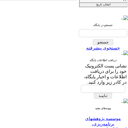
Iranian Journal of
Agricultural
جستجو در پایگاه
فصلنامه
and Resource
اقتصاد کشاورزی
Economics
جستجوی پیشرفته
دریافت اطلاعات پایگاه
T
he International Journal of
نشانی پست الکترونیک
خود را برای دریافت
Agricultural Managment
اطلاعات و اخبار پایگاه،
and Development
در کادر زیر وارد کنید.
IJAMAD
پیوندهای مفید
موسسه پژوهشهای
برنامه‌ریزی،
اقتصاد‌کشاورزی و توسعه