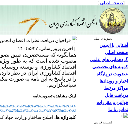
[
صفحه اصلی
]
بخش‌های اصلی
فراخوان دریافت نظرات اعضای انجمن 
آشنایی با انجمن
| آخرین بروزرسانی: ۱۴۰۴/۵/۲۲ |
صفحه اصلی
گردهمایی های علمی
مصوب شده است که به طور ویژه ما
کمیته های تخصصی
اقتصاد کشاورزی و توسعه روستایی ر
عضویت در پایگاه
را در پاسخ به این نامه به صورت مکت
اخبار و روبدادها
سپاسگزاریم.
مراکز مرتبط
دریافت فایل
لینک مشاهده تصویب‌نامه:
قوانین و مقررات
۸۱-%d۸%a۷%d۸%b۳%d۸%a۷%d۸%b۳%db%۸c-%d۹%۸۸-
تماس با ما
۷%d۹%۸۵%d۸%a۷%d۸%aa-%d۸%a۷%d۸%b۵%d۹%۸۴
کلیدواژه ها:
اصلاح ساختار وزارت جهاد کش
فصلنامه فارسی