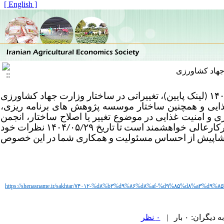
[ English ]
جهاد کشاورزی
همانگونه که مستحضرید، طبق تصویب‌نامه شورای عالی اداری به شماره ۴۰۷۳۹ مورخ ۱۴۰۴/۰۵/۱۱ (لینک پایین)، تغییراتی در ساختار وزارت جهاد کشاورزی
ذایی و همچنین ساختار موسسه پژوهش های برنامه ریزی،
ی و امنیت غذایی در موضوع تغییر یا اصلاح ساختار، انجمن
اقتصاد کشاورزی ایران در نظر دارد، نامه‌ای در این خصوص تهیه نماید. از این‌رو از حضرتعالی/ سرکارعالی خواهشمند است تا تاریخ ۱۴۰۴/۰۵/۲۹ نظرات خود
 پیشاپیش از احساس مسئولیت و همکاری شما در این خصوص
https://shenasname.ir/sakhtar/۷۴۰۱۲-%d۸%b۳%d۹%۸۶%d۸%af-%d۹%۸۵%d۸%a
ان: ۰ بار |
۰ نظر