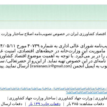
اقتصاد کشاورزی ایران در خصوص تصویب‌نامه اصلاح ساختار وزارت 
موریت این وزارت‌خانه در حیطه‌های اقتصادی، امنیت غ
ا در بر می‌گیرد. با توجه به اهمیت موضوع اقتصاد کشاورز
وب به ایمیل انجمن (
) ارسال نمایید.
iranianaes.ir
gmail.com
۳%d۹%۸۵%d۹%۸۸%d۸%b۱%db%۸c%d۸%aa-%d۹%۸۰-%d۹%۸۸%d۸%b۸%d۸%a۷%db%۸c%d۹%
%d۸%a۷%d۹%۸۴%d۸%b۲%d۸%a
اورزی | وزارت جهاد کشاورزی | ساختار وزارت جهاد کشاورزی |
دفعات مشاهده: ۳۸۵ بار |
دفعات چاپ: ۱۳۹ بار
| دفعات ارسال به دیگر