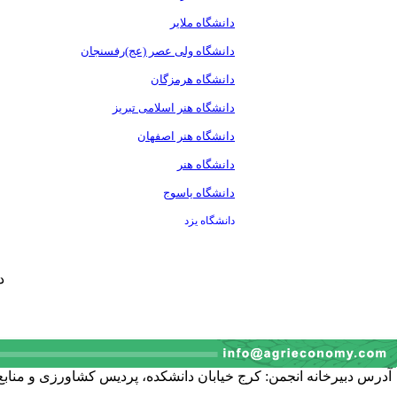
موسسه تحقیقات مرکبات
دانشگاه ملایر
کشور
دانشگاه ولی عصر (عج)رفسنجان
موسسه تحقیقات پسته
کشور
دانشگاه هرمزگان
مرکز تحقیقات چای کشور
دانشگاه هنر اسلامی تبریز
موسسه تحقیقات خرما و
دانشگاه هنر اصفهان
میوه های گرمسیری کشور
T
he International Journal of
دانشگاه هنر
مجله علمی JAST
Agricultural Managment
دانشگاه یاسوج
سازمان جنگلها و مراتع
and Development
دانشگاه یزد
کشور
IJAMAD
دسترسی
دفعا
به 1000 عنوان ژورنال
علمی برای 70 کشور کم
در آمد جهان : OARE
انتشارات
فائو(دسترسی تمام متن )
مرکز داده
های علمی کشور