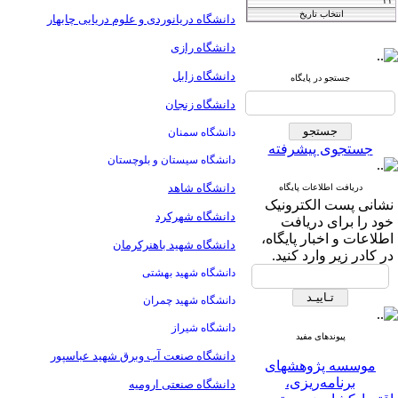
دانشگاه دریانوردی و علوم دریایی چابهار
Iranian Journal of
دانشگاه رازی
Agricultural
دانشگاه زابل
جستجو در پایگاه
فصلنامه
and Resource
اقتصاد کشاورزی
دانشگاه زنجان
Economics
دانشگاه سمنان
جستجوی پیشرفته
دانشگاه سیستان و بلوچستان
T
he International Journal of
دانشگاه شاهد
دریافت اطلاعات پایگاه
نشانی پست الکترونیک
دانشگاه شهرکرد
Agricultural Managment
خود را برای دریافت
اطلاعات و اخبار پایگاه،
دانشگاه شهید باهنرکرمان
and Development
در کادر زیر وارد کنید.
دانشگاه شهید بهشتی
IJAMAD
دانشگاه شهید چمران
دانشگاه شیراز
پیوندهای مفید
موسسه پژوهشهای
دانشگاه صنعت آب وبرق شهید عباسپور
برنامه‌ریزی،
دانشگاه صنعتی ارومیه
اقتصاد‌کشاورزی و توسعه