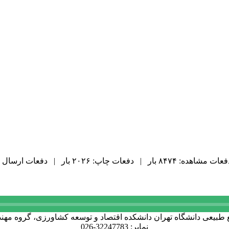
ت مشاهده: ۸۴۷۴ بار | دفعات چاپ: ۲۰۲۶ بار | دفعات ارسال به دیگران: ۱۳۳ بار |
نمابر: 32247783-026