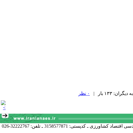
۰ نظر
آدرس دبیرخانه انجمن: کرج خیابان دانشکده، پردیس کشاورزی و منابع طبیعی دانشگاه تهران دانشکده اقتصاد و توسعه کشاورزی، گروه مهندسی اقتصاد کشاورزی ـ کدپستی: 3158577871 ـ تلفن: 32222767-026