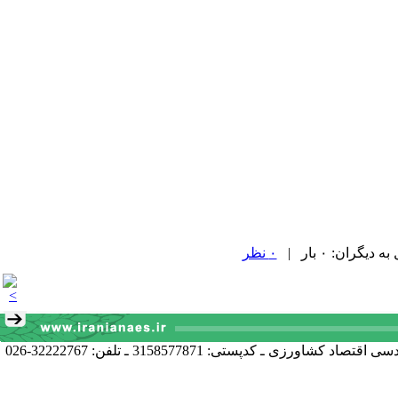
۰ نظر
آدرس دبیرخانه انجمن: کرج خیابان دانشکده، پردیس کشاورزی و منابع طبیعی دانشگاه تهران دانشکده اقتصاد و توسعه کشاورزی، گروه مهندسی اقتصاد کشاورزی ـ کدپستی: 3158577871 ـ تلفن: 32222767-026