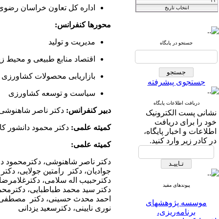
اداره کل تعاون خراسان رضوی
Iranian Journal of
محورها کنفرانس:
Agricultural
مدیریت و تولید
جستجو در پایگاه
فصلنامه
and Resource
اقتصاد کشاورزی
اقتصاد منابع طبیعی و محیط 
Economics
بازاریابی محصولات کشاورزی
جستجوی پیشرفته
سیاست و توسعه کشاورزی
دریافت اطلاعات پایگاه
T
he International Journal of
دبیر
کنفرانس:
دکتر ناصر شاهنوشی
نشانی پست الکترونیک
خود را برای دریافت
Agricultural Managment
کمیته علمی:
دکتر محمود دانشور ک
اطلاعات و اخبار پایگاه،
در کادر زیر وارد کنید.
and Development
کمیته علمی:
IJAMAD
دکتر ناصر شاهنوشی، دکترمحمود دانش
جوادیان، دکتر رامتین جولایی، دکت
دکترحبیب اله سلامی، دکترغلامرضا
پیوندهای مفید
دکتر سید محمد طباطبایی، دکترمحمد
موسسه پژوهشهای
احمد محدث حسینی، دکتر مصطفی مها
برنامه‌ریزی،
نوری نایینی، دکترسعید یزدانی
اقتصاد‌کشاورزی و توسعه