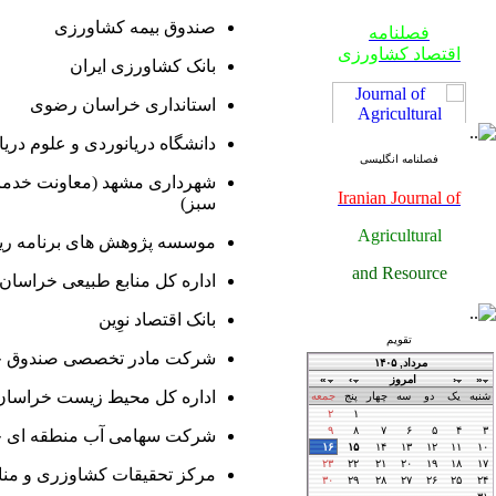
فصلنامه
صندوق بیمه کشاورزی
اقتصاد کشاورزی
بانک کشاورزی ایران
استانداری خراسان رضوی
دانشگاه دریانوردی و علوم دریا
فصلنامه انگلیسی
شهرداری مشهد (معاونت خدمات 
Iranian Journal of
سبز)
Agricultural
موسسه پژوهش های برنامه ریز
فصلنامه
and Resource
اقتصاد کشاورزی
اداره کل منابع طبیعی خراسا
Economics
بانک اقتصاد نوِین
تقویم
شرکت مادر تخصصی صندوق حم
فصلنامه
اقتصاد کشاورزی
اداره کل محیط زیست خراسا
شرکت سهامی آب منطقه ای 
مرکز تحقیقات کشاوزری و من