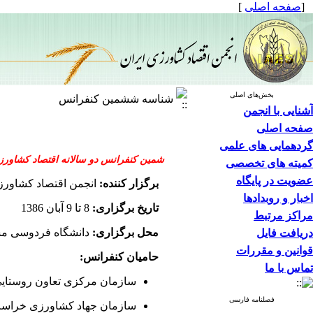
[
صفحه اصلی
]
بخش‌های اصلی
شناسه ششمین کنفرانس
آشنایی با انجمن
صفحه اصلی
گردهمایی های علمی
شمین کنفرانس دو سالانه اقتصاد کشاورز
کمیته های تخصصی
عضویت در پایگاه
برگزار کننده:
انجمن اقتصاد کشاورزی
اخبار و روبدادها
تاریخ برگزاری:
8 تا 9 آبان 1386
مراکز مرتبط
محل برگزاری:
دانشگاه فردوسی مش
دریافت فایل
قوانین و مقررات
حامیان کنفرانس:
تماس با ما
سازمان مرکزی تعاون روستایی
فصلنامه فارسی
سازمان جهاد کشاورزی خراس