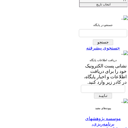
Iranian Journal of
Agricultural
جستجو در پایگاه
فصلنامه
and Resource
اقتصاد کشاورزی
Economics
جستجوی پیشرفته
دریافت اطلاعات پایگاه
T
he International Journal of
نشانی پست الکترونیک
خود را برای دریافت
Agricultural Managment
اطلاعات و اخبار پایگاه،
در کادر زیر وارد کنید.
and Development
IJAMAD
پیوندهای مفید
موسسه پژوهشهای
برنامه‌ریزی،
اقتصاد‌کشاورزی و توسعه