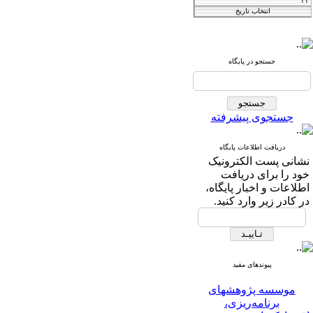
Iranian Journal of
Agricultural
جستجو در پایگاه
فصلنامه
and Resource
اقتصاد کشاورزی
Economics
جستجوی پیشرفته
دریافت اطلاعات پایگاه
T
he International Journal of
نشانی پست الکترونیک
خود را برای دریافت
Agricultural Managment
اطلاعات و اخبار پایگاه،
در کادر زیر وارد کنید.
and Development
IJAMAD
پیوندهای مفید
موسسه پژوهشهای
برنامه‌ریزی،
اقتصاد‌کشاورزی و توسعه