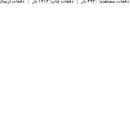
دفعات مشاهده: ۴۹۳۰ بار | دفعات چاپ: ۱۳۱۳ بار | دفعات ارسال به دیگران: ۰ بار |