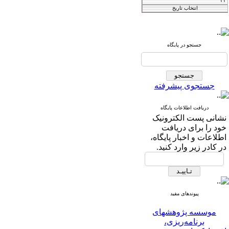
Iranian Journal of
Agricultural
جستجو در پایگاه
فصلنامه
and Resource
اقتصاد کشاورزی
Economics
جستجوی پیشرفته
دریافت اطلاعات پایگاه
T
he International Journal of
نشانی پست الکترونیک
خود را برای دریافت
Agricultural Managment
اطلاعات و اخبار پایگاه،
and Development
در کادر زیر وارد کنید.
IJAMAD
پیوندهای مفید
موسسه پژوهشهای
برنامه‌ریزی،
اقتصاد‌کشاورزی و توسعه