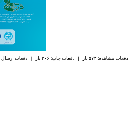
دفعات مشاهده: ۵۷۳ بار | دفعات چاپ: ۳۰۶ بار | دفعات ارسال به دیگران: ۰ بار |