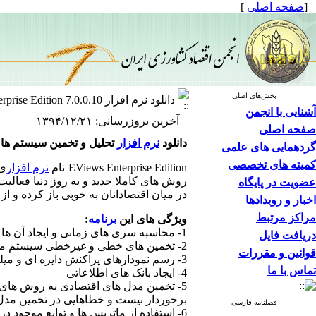
[
صفحه اصلی
]
بخش‌های اصلی
دانلود نرم افزار Eviews Enterprise Edition 7.0.0.10
آشنایی با انجمن
| آخرین بروزرسانی: ۱۳۹۴/۱۲/۲۱ |
صفحه اصلی
دانلود
نرم افزار
تحلیل و تخمین سیستم ها و مدل های اقتصادی 
گردهمایی های علمی
کمیته های تخصصی
EViews Enterprise Edition نام
نرم افزار
ی 
روش های کاملا جدید و به روز دنیا فعالیت 
عضویت در پایگاه
در میان اقتصادانان به خوبی باز کرده و از
اخبار و روبدادها
مراکز مرتبط
ویژگی های این
برنامه
:
1- محاسبه سری های زمانی و ایجاد آن ها
دریافت فایل
2- تخمین های خطی و غیرخطی سیستم معادلات ساده و سیستم معادلات همزمان
قوانین و مقررات
3- رسم نمودارهای پراکنش دایره ای و میله ای و نقطه ای و دیگر نمودارهای کاربردی
تماس با ما
4- ایجاد بانک های اطلاعاتی
5- تخمین مدل های اقتصادی به روش های MLE,Probit,Logit,3SLS,2SLS,TSLS,OLS,GLS که البته الگوریتم و
برخوردار نیست و خطاهایی در تخمین مدل
فصلنامه فارسی
6- استفاده از ماتریس ها و توابع موجود در داخل