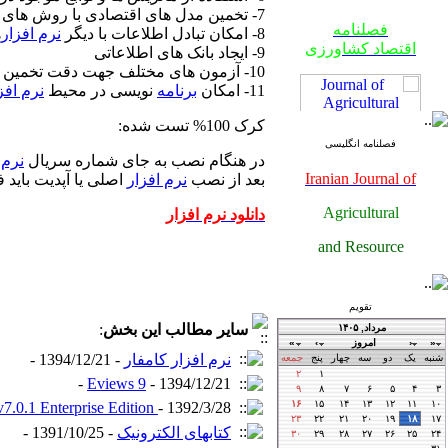
7- تخمین مدل های اقتصادی با روش های VAR و VECM
فصلنامه
8- امکان تبادل اطلاعات با دیگر
نرم افزار
ه
اقتصاد کشاورزی
9- ایجاد بانک های اطلاعاتی
10- آزمون های مختلف جهت دقت تخمین ها و بررسی وجود خطا، همبستگی، شکست ساختاری و ...
11- امکان
برنامه
نویسی در محیط
نرم افز
کرک 100% تست شده:
فصلنامه انگلیسی
در هنگام نصب به جای شماره سریال
نرم 
Iranian Journal of
بعد از نصب
نرم افزار
اصلی یا آپدیت باید فایل موجود در فولدر
Agricultural
دانلود نرم افزار
فصلنامه
and Resource
اقتصاد کشاورزی
Economics
تقویم
سایر مطالب این بخش
:
فصلنامه
اقتصاد کشاورزی
نرم افزار کامفار
- 1394/12/21 -
Eviews 9
- 1394/12/21 -
7.0.1 Enterprise Edition
- 1392/3/28 -
کتابهای الکترونیک
- 1391/10/25 -