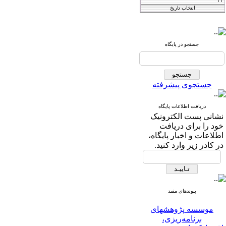
Iranian Journal of
Agricultural
جستجو در پایگاه
فصلنامه
and Resource
اقتصاد کشاورزی
Economics
جستجوی پیشرفته
دریافت اطلاعات پایگاه
T
he International Journal of
نشانی پست الکترونیک
خود را برای دریافت
Agricultural Managment
اطلاعات و اخبار پایگاه،
در کادر زیر وارد کنید.
and Development
IJAMAD
پیوندهای مفید
موسسه پژوهشهای
برنامه‌ریزی،
اقتصاد‌کشاورزی و توسعه