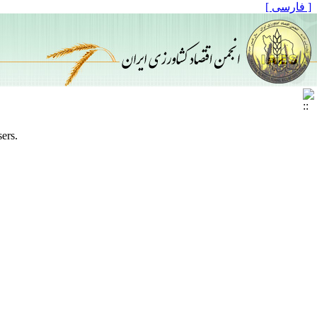
[ فارسی ]
sers.