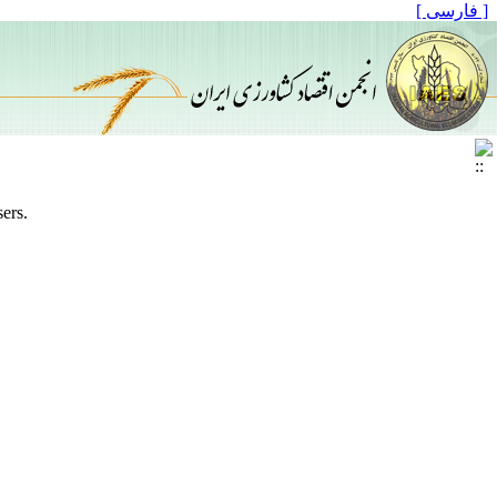
[ فارسی ]
sers.